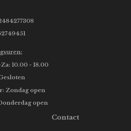
2484277308
2749451
gsuren:
a: 10.00 - 18.00
 Gesloten
r: Zondag open
: Donderdag open
Contact