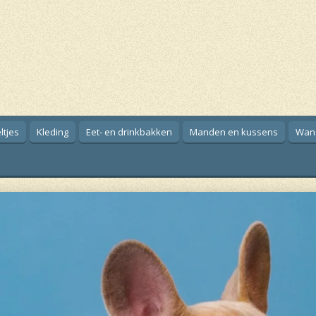
ltjes
Kleding
Eet- en drinkbakken
Manden en kussens
Wan